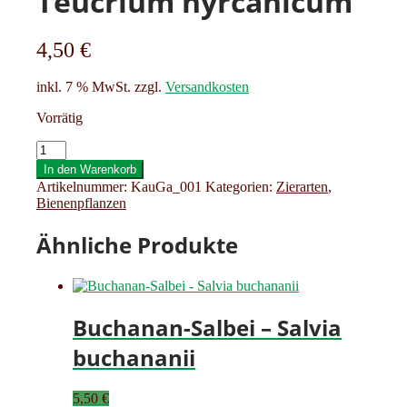
Teucrium hyrcanicum
4,50
€
inkl. 7 % MwSt.
zzgl.
Versandkosten
Vorrätig
Kaukasusgamander
-
In den Warenkorb
Teucrium
Artikelnummer:
KauGa_001
Kategorien:
Zierarten
,
hyrcanicum
Bienenpflanzen
Menge
Ähnliche Produkte
Buchanan-Salbei – Salvia
buchananii
5,50
€