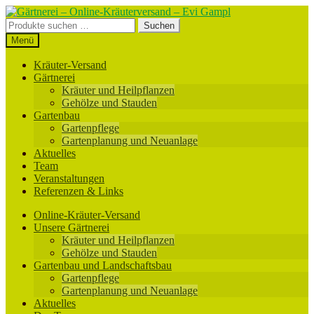
Zur
Zum
Navigation
Inhalt
Suchen
Suchen
springen
springen
nach:
Menü
Kräuter-Versand
Gärtnerei
Kräuter und Heilpflanzen
Gehölze und Stauden
Gartenbau
Gartenpflege
Gartenplanung und Neuanlage
Aktuelles
Team
Veranstaltungen
Referenzen & Links
Online-Kräuter-Versand
Unsere Gärtnerei
Kräuter und Heilpflanzen
Gehölze und Stauden
Gartenbau und Landschaftsbau
Gartenpflege
Gartenplanung und Neuanlage
Aktuelles