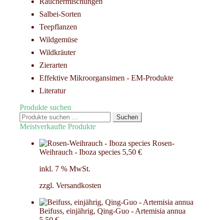
Räuchermischungen
Salbei-Sorten
Teepflanzen
Wildgemüse
Wildkräuter
Zierarten
Effektive Mikroorgansimen - EM-Produkte
Literatur
Produkte suchen
Suchen
Suchen
nach:
Meistverkaufte Produkte
Rosen-
Weihrauch - Iboza species
5,50
€
inkl. 7 % MwSt.
zzgl.
Versandkosten
Beifuss, einjährig, Qing-Guo - Artemisia annua
5,50
€