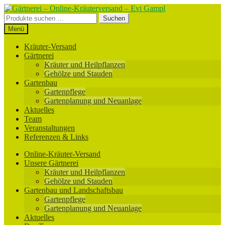
Zur
Zum
Navigation
Inhalt
Suchen
Suchen
springen
springen
nach:
Menü
Kräuter-Versand
Gärtnerei
Kräuter und Heilpflanzen
Gehölze und Stauden
Gartenbau
Gartenpflege
Gartenplanung und Neuanlage
Aktuelles
Team
Veranstaltungen
Referenzen & Links
Online-Kräuter-Versand
Unsere Gärtnerei
Kräuter und Heilpflanzen
Gehölze und Stauden
Gartenbau und Landschaftsbau
Gartenpflege
Gartenplanung und Neuanlage
Aktuelles